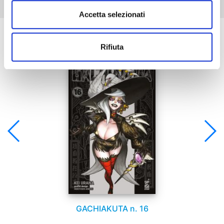
Accetta selezionati
Se ti è piaciuto prova anche:
Rifiuta
GACHIAKUTA n. 16