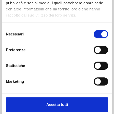
pubblicità e social media, i quali potrebbero combinarle
con altre informazioni che ha fornito loro o che hanno
raccolto dal suo utilizzo dei loro servizi.
Selezione
Necessari
del
MINECRAFT - VIAGGIO AI CONFINI DEL MONDO
consenso
n. 9
Preferenze
16/06/2026
Statistiche
€ 5,90
Marketing
Mostra tutto
Accetta tutti