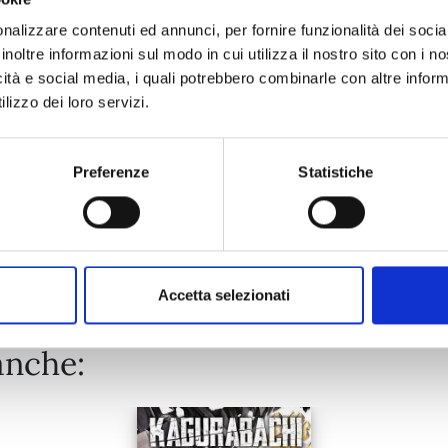
MINECRAFT - VIAGGIO AI CONFINI DEL MONDO n. 9
nalizzare contenuti ed annunci, per fornire funzionalità dei socia
inoltre informazioni sul modo in cui utilizza il nostro sito con i 
16/06/2026
icità e social media, i quali potrebbero combinarle con altre inform
lizzo dei loro servizi.
€ 5,90
Preferenze
Statistiche
Mostra tutto
Accetta selezionati
anche: