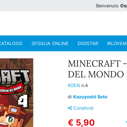
Benvenuto
Os
CATALOGO
SFOGLIA ONLINE
DIGISTAR
#ILOVE
MINECRAFT -
DEL MONDO n
KOEN
n.4
di
Kazuyoshi Seto
Condividi
€ 5,90