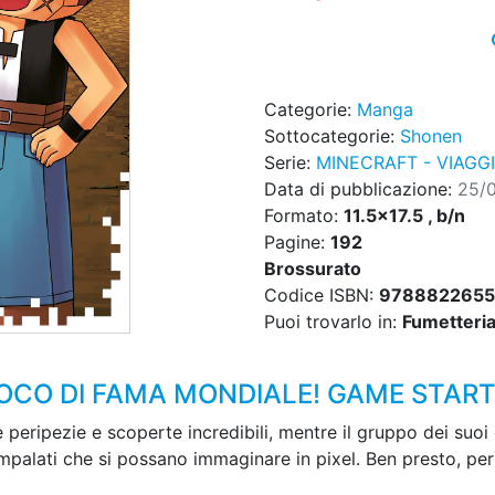
Categorie:
Manga
Sottocategorie:
Shonen
Serie:
MINECRAFT - VIAGG
Data di pubblicazione:
25/
Formato:
11.5x17.5 , b/n
Pagine:
192
Brossurato
Codice ISBN:
9788822655
Puoi trovarlo in:
Fumetteria,
IOCO DI FAMA MONDIALE! GAME START
 peripezie e scoperte incredibili, mentre il gruppo dei suo
mpalati che si possano immaginare in pixel. Ben presto, per