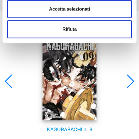
Accetta selezionati
Se ti è piaciuto prova anche:
Rifiuta
KAGURABACHI n. 9