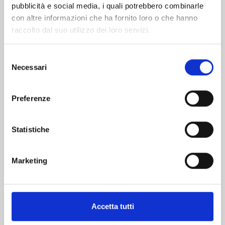
pubblicità e social media, i quali potrebbero combinarle
con altre informazioni che ha fornito loro o che hanno
raccolto dal suo utilizzo dei loro servizi.
Selezione
Necessari
del
MINECRAFT - VIAGGIO AI CONFINI DEL MONDO
consenso
n. 9
Preferenze
16/06/2026
Statistiche
€ 5,90
Marketing
Mostra tutto
Accetta tutti