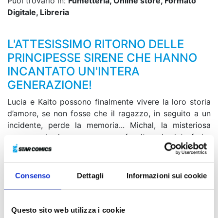
Puoi trovarlo in:
Fumetteria, Online store, Formato
Digitale, Libreria
L'ATTESISSIMO RITORNO DELLE
PRINCIPESSE SIRENE CHE HANNO
INCANTATO UN'INTERA
GENERAZIONE!
Lucia e Kaito possono finalmente vivere la loro storia
d’amore, se non fosse che il ragazzo, in seguito a un
incidente, perde la memoria... Michal, la misteriosa
ragazza che lo soccorre, non fa altro che interferire
nei suoi tentativi di recuperare i ricordi perduti. Come
se non bastasse, un nuovo nemico si presenta di
fronte alle principesse sirene! Come se la caveranno in
Consenso
Dettagli
Informazioni sui cookie
questa ultima, drammatica avventura? Riuscirà Lucia a
coronare il suo sogno romantico?
Questo sito web utilizza i cookie