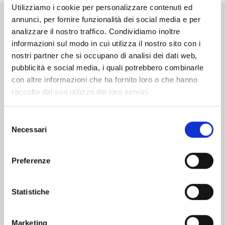
Utilizziamo i cookie per personalizzare contenuti ed
annunci, per fornire funzionalità dei social media e per
Altri volumi della serie
analizzare il nostro traffico. Condividiamo inoltre
informazioni sul modo in cui utilizza il nostro sito con i
nostri partner che si occupano di analisi dei dati web,
pubblicità e social media, i quali potrebbero combinarle
con altre informazioni che ha fornito loro o che hanno
raccolto dal suo utilizzo dei loro servizi.
Selezione
Necessari
del
consenso
Preferenze
Statistiche
MERMAID MELODY - PICHI PICHI PITCH n. 2
Marketing