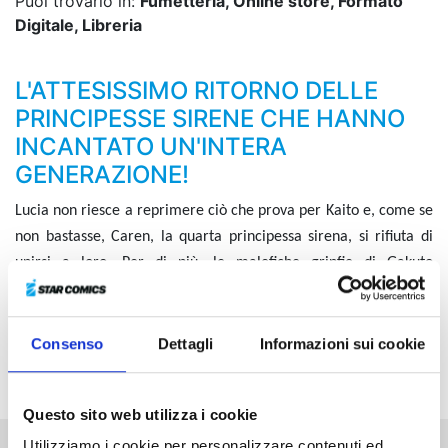
Puoi trovarlo in:
Fumetteria, Online store, Formato
Digitale, Libreria
L'ATTESISSIMO RITORNO DELLE
PRINCIPESSE SIRENE CHE HANNO
INCANTATO UN'INTERA
GENERAZIONE!
Lucia non riesce a reprimere ciò che prova per Kaito e, come se
non bastasse, Caren, la quarta principessa sirena, si rifiuta di
unirsi a loro. Per di più, le malefiche grinfie di Gakuto
incombono sulle ragazze, combattute tra la missione da portare
a termine e le persone amate! Saranno in grado di
riconquistare tutti i cuori infranti e allo stesso tempo di
Consenso
Dettagli
Informazioni sui cookie
proteggere i mari?
Questo sito web utilizza i cookie
Utilizziamo i cookie per personalizzare contenuti ed