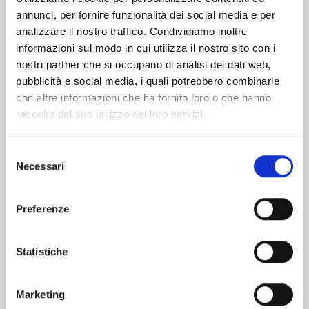
annunci, per fornire funzionalità dei social media e per
Altri volumi della serie
analizzare il nostro traffico. Condividiamo inoltre
informazioni sul modo in cui utilizza il nostro sito con i
nostri partner che si occupano di analisi dei dati web,
pubblicità e social media, i quali potrebbero combinarle
con altre informazioni che ha fornito loro o che hanno
raccolto dal suo utilizzo dei loro servizi.
Selezione
Necessari
del
consenso
Preferenze
Statistiche
MERMAID MELODY - PICHI PICHI PITCH n. 3
Marketing
16/04/2024