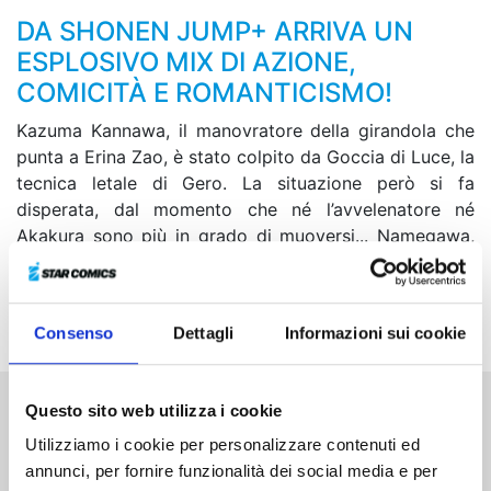
DA SHONEN JUMP+ ARRIVA UN
ESPLOSIVO MIX DI AZIONE,
COMICITÀ E ROMANTICISMO!
Kazuma Kannawa, il manovratore della girandola che
punta a Erina Zao, è stato colpito da Goccia di Luce, la
tecnica letale di Gero. La situazione però si fa
disperata, dal momento che né l’avvelenatore né
Akakura sono più in grado di muoversi... Namegawa,
nel frattempo, intima Kojiro e il suo gruppo di eliminare
Zao alla svelta, ma in quel momento qualcuno fa la sua
mossa! Che ne sarà del rapporto tra Gero e Akakura?!
Consenso
Dettagli
Informazioni sui cookie
Questo sito web utilizza i cookie
Altri volumi della serie
Utilizziamo i cookie per personalizzare contenuti ed
annunci, per fornire funzionalità dei social media e per