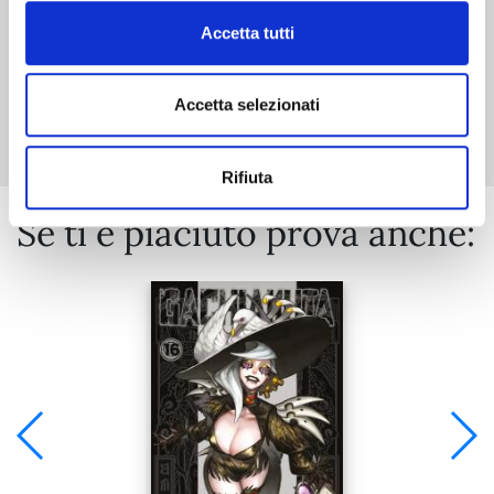
Accetta tutti
Mostra tutto
Accetta selezionati
Rifiuta
Se ti è piaciuto prova anche: