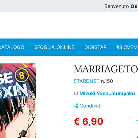
Benvenuto
Os
CATALOGO
SFOGLIA ONLINE
DIGISTAR
#ILOVE
MARRIAGETOX
STARDUST
n.150
di
Mizuki Yoda
,
Joumyaku
Condividi
€ 6,90