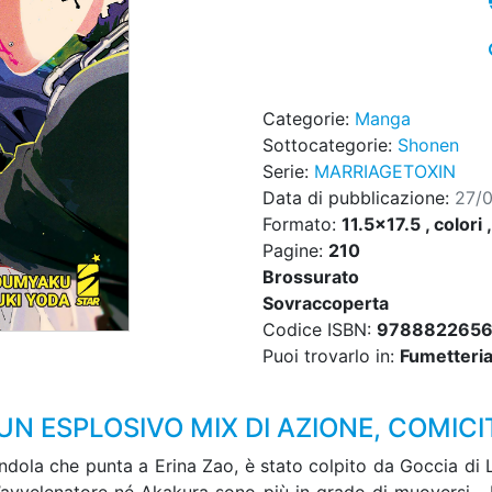
Categorie:
Manga
Sottocategorie:
Shonen
Serie:
MARRIAGETOXIN
Data di pubblicazione:
27/
Formato:
11.5x17.5 , colori 
Pagine:
210
Brossurato
Sovraccoperta
Codice ISBN:
978882265
Puoi trovarlo in:
Fumetteria,
N ESPLOSIVO MIX DI AZIONE, COMIC
ola che punta a Erina Zao, è stato colpito da Goccia di Lu