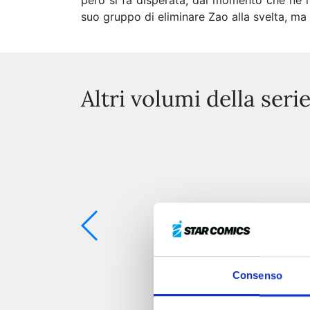
però si fa disperata, dal momento che né l
suo gruppo di eliminare Zao alla svelta, m
Altri volumi della seri
Consenso