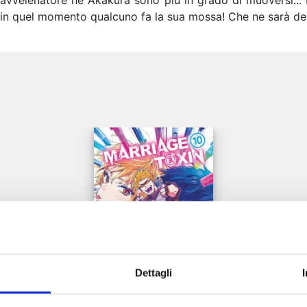
’avvelenatore né Akakura sono più in grado di muoversi... 
a in quel momento qualcuno fa la sua mossa! Che ne sarà de
e
Dettagli