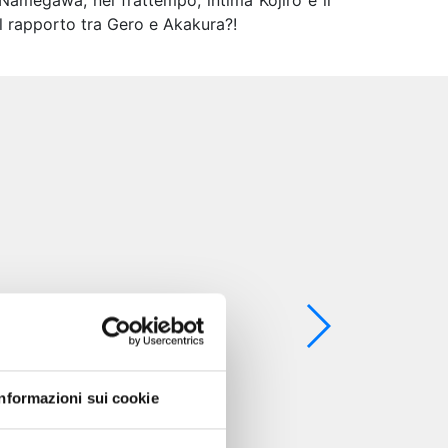
Namegawa, nel frattempo, intima Kojiro e il
l rapporto tra Gero e Akakura?!
Informazioni sui cookie