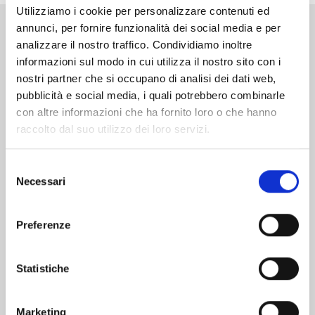
Utilizziamo i cookie per personalizzare contenuti ed
annunci, per fornire funzionalità dei social media e per
Altri volumi della serie
analizzare il nostro traffico. Condividiamo inoltre
informazioni sul modo in cui utilizza il nostro sito con i
nostri partner che si occupano di analisi dei dati web,
pubblicità e social media, i quali potrebbero combinarle
con altre informazioni che ha fornito loro o che hanno
raccolto dal suo utilizzo dei loro servizi.
Selezione
Necessari
del
consenso
Preferenze
Statistiche
MANGA BOMBER NEW EDITION n. 7
Marketing