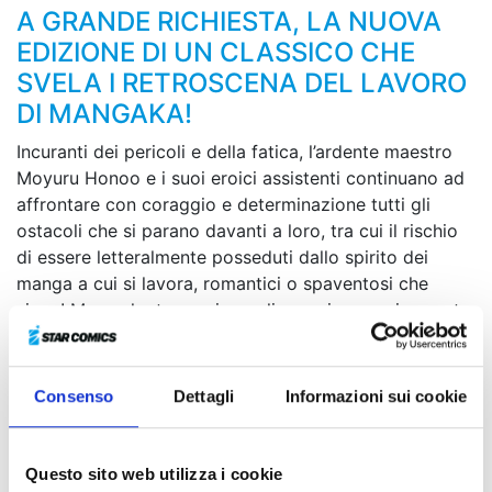
A GRANDE RICHIESTA, LA NUOVA
EDIZIONE DI UN CLASSICO CHE
SVELA I RETROSCENA DEL LAVORO
DI MANGAKA!
Incuranti dei pericoli e della fatica, l’ardente maestro
Moyuru Honoo e i suoi eroici assistenti continuano ad
affrontare con coraggio e determinazione tutti gli
ostacoli che si parano davanti a loro, tra cui il rischio
di essere letteralmente posseduti dallo spirito dei
manga a cui si lavora, romantici o spaventosi che
siano! Ma anche trovarsi a realizzare improvvisamente
i propri sogni può rivelarsi deleterio... Tra colleghi
problematici, robot da collezione, spettacoli di
supereroi in costume e le onnipresenti scadenze da
Consenso
Dettagli
Informazioni sui cookie
rispettare, il confine tra le tavole disegnate e la dura
realtà si fa sempre più sfumato!
Questo sito web utilizza i cookie