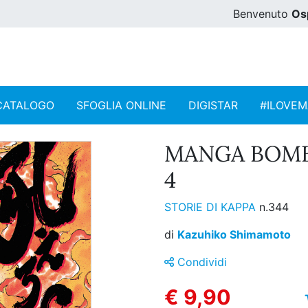
Benvenuto
Os
CATALOGO
SFOGLIA ONLINE
DIGISTAR
#ILOVE
MANGA BOMB
4
STORIE DI KAPPA
n.344
di
Kazuhiko Shimamoto
Condividi
€ 9,90