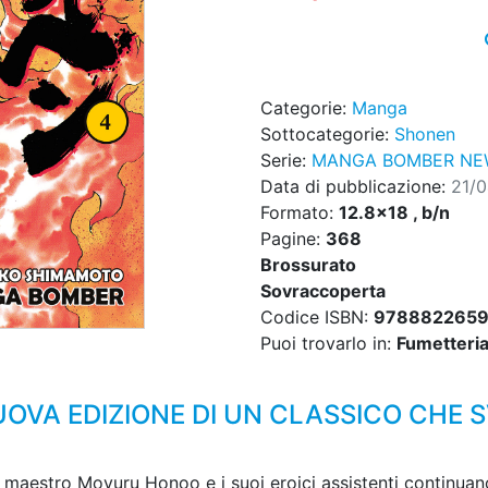
Categorie:
Manga
Sottocategorie:
Shonen
Serie:
MANGA BOMBER NEW
Data di pubblicazione:
21/
Formato:
12.8x18 , b/n
Pagine:
368
Brossurato
Sovraccoperta
Codice ISBN:
978882265
Puoi trovarlo in:
Fumetteria,
UOVA EDIZIONE DI UN CLASSICO CHE 
ente maestro Moyuru Honoo e i suoi eroici assistenti continu