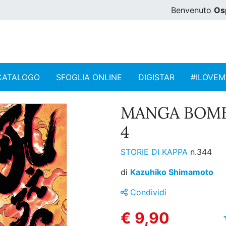
Benvenuto
Os
CATALOGO
SFOGLIA ONLINE
DIGISTAR
#ILOVE
MANGA BOMB
4
STORIE DI KAPPA
n.344
di
Kazuhiko Shimamoto
Condividi
€ 9,90