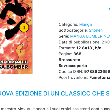
Categorie:
Manga
Sottocategorie:
Shonen
Serie:
MANGA BOMBER NEW
Data di pubblicazione:
21/
Formato:
12.8x18 , b/n
Pagine:
368
Brossurato
Sovraccoperta
Codice ISBN:
978882265
Puoi trovarlo in:
Fumetteria,
UOVA EDIZIONE DI UN CLASSICO CHE 
ente maestro Moyuru Honoo e i suoi eroici assistenti continu