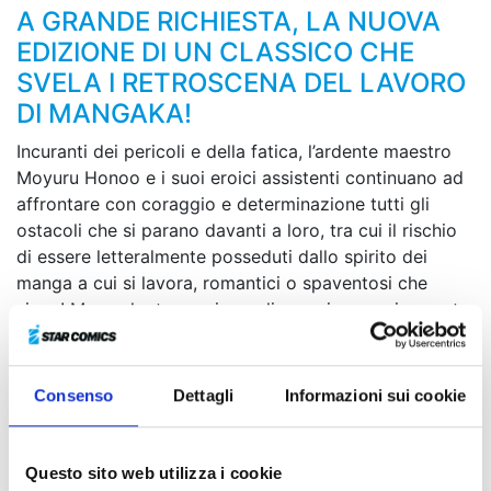
A GRANDE RICHIESTA, LA NUOVA
EDIZIONE DI UN CLASSICO CHE
SVELA I RETROSCENA DEL LAVORO
DI MANGAKA!
Incuranti dei pericoli e della fatica, l’ardente maestro
Moyuru Honoo e i suoi eroici assistenti continuano ad
affrontare con coraggio e determinazione tutti gli
ostacoli che si parano davanti a loro, tra cui il rischio
di essere letteralmente posseduti dallo spirito dei
manga a cui si lavora, romantici o spaventosi che
siano! Ma anche trovarsi a realizzare improvvisamente
i propri sogni può rivelarsi deleterio... Tra colleghi
problematici, robot da collezione, spettacoli di
supereroi in costume e le onnipresenti scadenze da
Consenso
Dettagli
Informazioni sui cookie
rispettare, il confine tra le tavole disegnate e la dura
realtà si fa sempre più sfumato!
Questo sito web utilizza i cookie