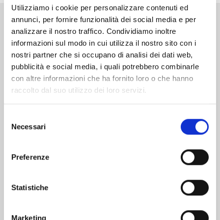
Utilizziamo i cookie per personalizzare contenuti ed
annunci, per fornire funzionalità dei social media e per
Altri volumi della serie
analizzare il nostro traffico. Condividiamo inoltre
informazioni sul modo in cui utilizza il nostro sito con i
nostri partner che si occupano di analisi dei dati web,
pubblicità e social media, i quali potrebbero combinarle
con altre informazioni che ha fornito loro o che hanno
raccolto dal suo utilizzo dei loro servizi.
Selezione
Necessari
del
consenso
Preferenze
Statistiche
MANGA BOMBER NEW EDITION n. 7
Marketing