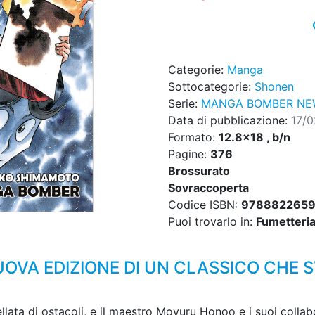
Categorie:
Manga
Sottocategorie:
Shonen
Serie:
MANGA BOMBER NEW
Data di pubblicazione:
17/
Formato:
12.8x18 , b/n
Pagine:
376
Brossurato
Sovraccoperta
Codice ISBN:
978882265
Puoi trovarlo in:
Fumetteria,
UOVA EDIZIONE DI UN CLASSICO CHE 
lata di ostacoli, e il maestro Moyuru Honoo e i suoi collab