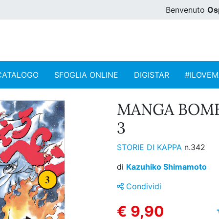
Benvenuto
Os
CATALOGO
SFOGLIA ONLINE
DIGISTAR
#ILOVE
MANGA BOMB
3
STORIE DI KAPPA
n.342
di
Kazuhiko Shimamoto
Condividi
€ 9,90