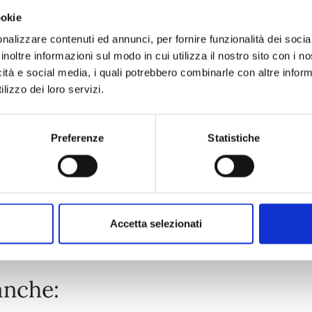
ookie
MANGA BOMBER NEW EDITION n. 7
nalizzare contenuti ed annunci, per fornire funzionalità dei socia
inoltre informazioni sul modo in cui utilizza il nostro sito con i 
icità e social media, i quali potrebbero combinarle con altre inform
06/10/2026
lizzo dei loro servizi.
€ 9,90
Preferenze
Statistiche
Mostra tutto
Accetta selezionati
anche: