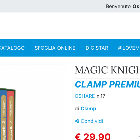
Benvenuto
Os
CATALOGO
SFOGLIA ONLINE
DIGISTAR
#ILOVE
MAGIC KNIGH
CLAMP PREMIU
OSHARE
n.17
di
Clamp
Condividi
€ 29,90