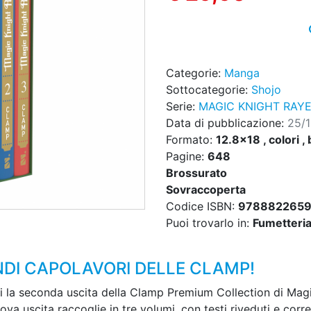
Categorie:
Manga
Sottocategorie:
Shojo
Serie:
MAGIC KNIGHT RAY
Data di pubblicazione:
25/
Formato:
12.8x18 , colori , 
Pagine:
648
Brossurato
Sovraccoperta
Codice ISBN:
978882265
Puoi trovarlo in:
Fumetteria,
ANDI CAPOLAVORI DELLE CLAMP!
i la seconda uscita della Clamp Premium Collection di Magi
a uscita raccoglie in tre volumi, con testi riveduti e corret