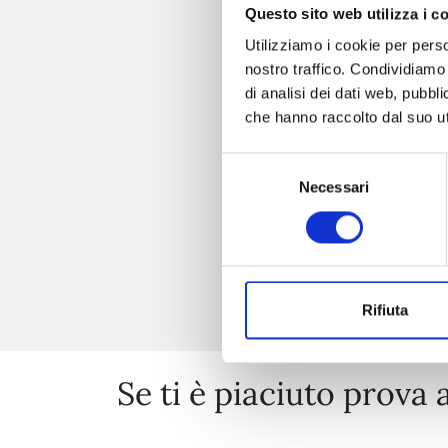
Questo sito web utilizza i c
Utilizziamo i cookie per perso
nostro traffico. Condividiamo 
di analisi dei dati web, pubbl
che hanno raccolto dal suo uti
Selezione
Necessari
del
consenso
Rifiuta
Se ti è piaciuto prova 