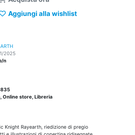
Aggiungi alla wishlist
EARTH
11/2025
b/n
9835
 Online store, Libreria
c Knight Rayearth, riedizione di pregio
ti e illustrazioni di copertina ridisegnate