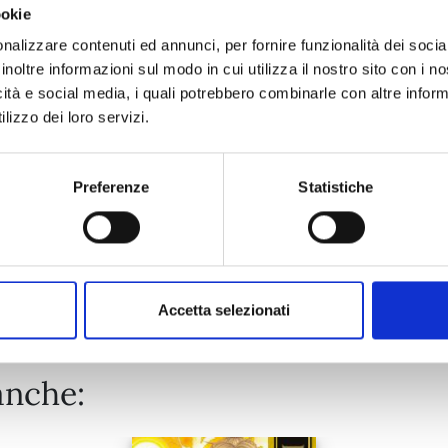
ookie
MAGIC KNIGHT RAYEARTH n. 3
nalizzare contenuti ed annunci, per fornire funzionalità dei socia
inoltre informazioni sul modo in cui utilizza il nostro sito con i 
CLAMP PREMIUM COLLECTION
icità e social media, i quali potrebbero combinarle con altre inform
25/08/2026
lizzo dei loro servizi.
€ 9,90
Preferenze
Statistiche
Mostra tutto
Accetta selezionati
anche: