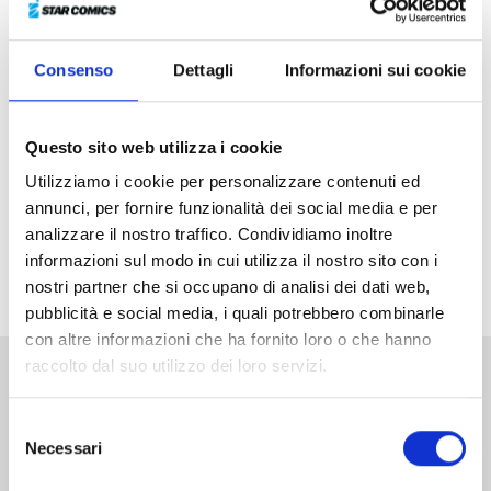
infestano ogni luogo. Nei panni di tre cavalieri magici,
Hikaru, Fu e Umi dovranno salvare la principessa
Consenso
Dettagli
Informazioni sui cookie
servendosi dell’aiuto dei Mashin, potenti spiriti che
rispondono solo alla magia...
Dopo il prezioso box da collezione che raccoglieva i
Questo sito web utilizza i cookie
tre volumi della serie, ecco a voi il primo numero
Utilizziamo i cookie per personalizzare contenuti ed
dell’iconica opera divenuta un classico del filone maho
annunci, per fornire funzionalità dei social media e per
shojo (o majokko, che dir si voglia), dove la materia
analizzare il nostro traffico. Condividiamo inoltre
romantica e sentimentale dei fumetti per ragazze si
informazioni sul modo in cui utilizza il nostro sito con i
intreccia a magia e fantascienza!
nostri partner che si occupano di analisi dei dati web,
pubblicità e social media, i quali potrebbero combinarle
con altre informazioni che ha fornito loro o che hanno
raccolto dal suo utilizzo dei loro servizi.
Altri volumi della serie
Selezione
Necessari
del
consenso