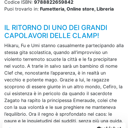
Codice ISBN:
9788822659842
Puoi trovarlo in:
Fumetteria, Online store, Libreria
IL RITORNO DI UNO DEI GRANDI
CAPOLAVORI DELLE CLAMP!
Hikaru, Fu e Umi stanno casualmente partecipando alla
stessa gita scolastica, quando all’improvviso un
violento terremoto scuote la città e le fa precipitare
nel vuoto. A trarle in salvo sarà un bambino di nome
Clef che, nonostante l’apparenza, è in realtà un
vecchio e potente mago. Grazie a lui, le ragazze
scoprono di essere giunte in un altro mondo, Cefiro, la
cui esistenza è in pericolo da quando il sacerdote
Zagato ha rapito la principessa Emeraude, colei che
con la sua volontà e le sue preghiere ne manteneva
l’equilibrio. Ora il regno è sprofondato nel caos: le
paure e le inquietudini dei sudditi, senza più una guida,
si manifestano sotto forma di pericolose creature che