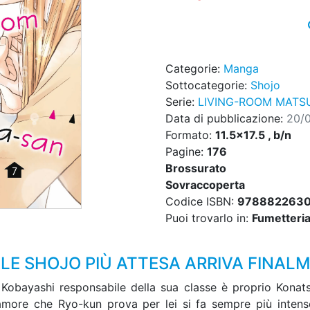
Categorie:
Manga
Sottocategorie:
Shojo
Serie:
LIVING-ROOM MATS
Data di pubblicazione:
20/
Formato:
11.5x17.5 , b/n
Pagine:
176
Brossurato
Sovraccoperta
Codice ISBN:
978882263
Puoi trovarlo in:
Fumetteria,
 SHOJO PIÙ ATTESA ARRIVA FINALME
obayashi responsabile della sua classe è proprio Konats
amore che Ryo-kun prova per lei si fa sempre più intenso.