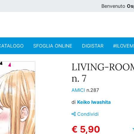
Benvenuto
Os
CATALOGO
SFOGLIA ONLINE
DIGISTAR
#ILOVE
LIVING-ROO
n. 7
AMICI
n.287
di
Keiko Iwashita
Condividi
€ 5,90