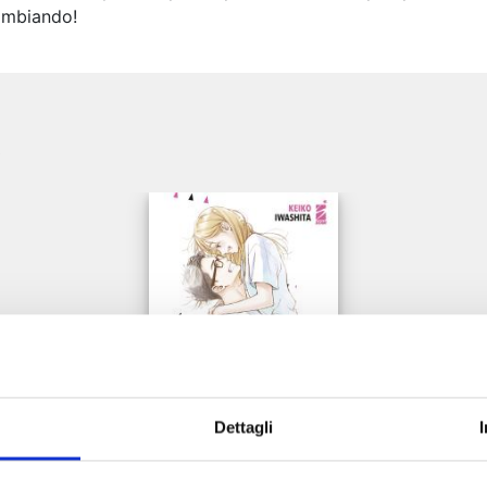
ambiando!
e
Dettagli