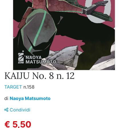
KAIJU No. 8 n. 12
TARGET
n.158
di
Naoya Matsumoto
Condividi
€ 5,50