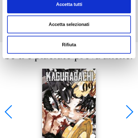
Accetta tutti
Mostra tutto
Accetta selezionati
Rifiuta
Se ti è piaciuto prova anche: