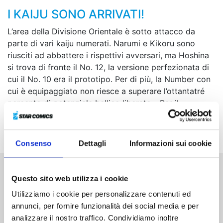
I KAIJU SONO ARRIVATI!
L’area della Divisione Orientale è sotto attacco da
parte di vari kaiju numerati. Narumi e Kikoru sono
riusciti ad abbattere i rispettivi avversari, ma Hoshina
si trova di fronte il No. 12, la versione perfezionata di
cui il No. 10 era il prototipo. Per di più, la Number con
cui è equipaggiato non riesce a superare l’ottantatré
percento di potenziale bellico liberato... Per il
vicecomandante della Terza Unità la situazione si fa
davvero dura!
Consenso
Dettagli
Informazioni sui cookie
Questo sito web utilizza i cookie
Altri volumi della serie
Utilizziamo i cookie per personalizzare contenuti ed
annunci, per fornire funzionalità dei social media e per
analizzare il nostro traffico. Condividiamo inoltre