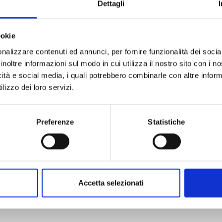
Dettagli
ookie
nalizzare contenuti ed annunci, per fornire funzionalità dei socia
inoltre informazioni sul modo in cui utilizza il nostro sito con i 
JINRUI-SHOKU: BLIGHT OF MAN n. 5
icità e social media, i quali potrebbero combinarle con altre inform
lizzo dei loro servizi.
11/11/2025
Preferenze
Statistiche
€ 7,90
Accetta selezionati
Mostra tutto