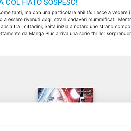
RÀ COL FIATO SOSPESO!
ome tanti, ma con una particolare abilità: riesce a vedere i
 a essere rivenuti degli strani cadaveri mummificati. Mentre
nsia tra i cittadini, Seita inizia a notare uno strano com
amente da Manga Plus arriva una serie thriller sorprendente e
e