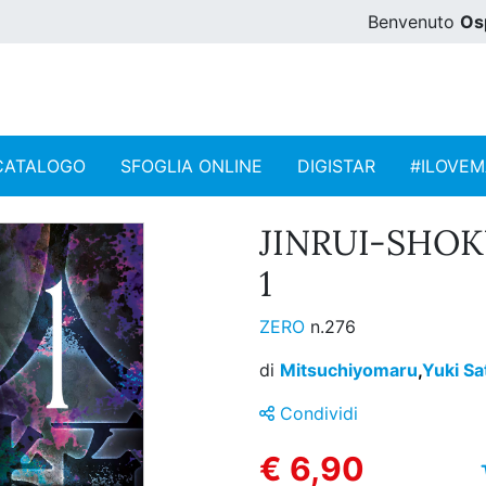
Benvenuto
Os
CATALOGO
SFOGLIA ONLINE
DIGISTAR
#ILOVE
JINRUI-SHOK
1
ZERO
n.276
di
Mitsuchiyomaru
,
Yuki Sa
Condividi
€ 6,90