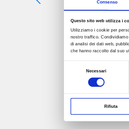
Consenso
Questo sito web utilizza i c
Utilizziamo i cookie per perso
nostro traffico. Condividiamo 
di analisi dei dati web, pubbl
che hanno raccolto dal suo uti
Selezione
Necessari
del
consenso
Rifiuta