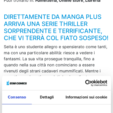
Puoi trovarlo in:
Fumetteria, Online store, Libreria
DIRETTAMENTE DA MANGA PLUS
ARRIVA UNA SERIE THRILLER
SORPRENDENTE E TERRIFICANTE,
CHE VI TERRÀ COL FIATO SOSPESO!
Seita è uno studente allegro e spensierato come tanti,
ma con una particolare abilità: riesce a vedere i
fantasmi. La sua vita prosegue tranquilla, fino a
quando nella sua città non cominciano a essere
rivenuti degli strani cadaveri mummificati. Mentre i
recenti avvenimenti segnalati da giornali e tv non
smettono di causare turbamento e ansia tra i cittadini,
Seita inizia a notare uno strano comportamento da
parte del suo migliore amico Hayato. Quale oscura
Consenso
Dettagli
Informazioni sui cookie
verità nasconde? Direttamente da Manga Plus arriva
una serie thriller sorprendente e terrificante, che vi