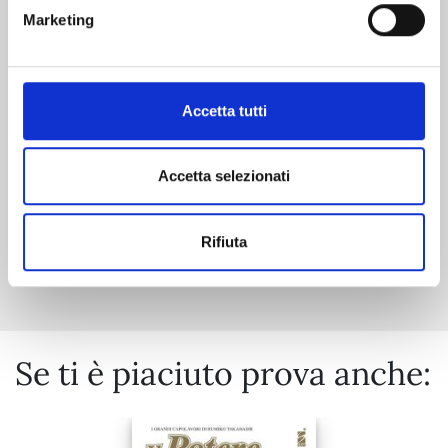
JINRUI-SHOKU: BLIGHT OF MAN n. 5
Marketing
11/11/2025
Accetta tutti
€ 7,90
Accetta selezionati
Rifiuta
Mostra tutto
Se ti è piaciuto prova anche: