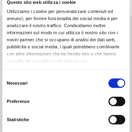
terrà tutti col fiato sospeso!
Questo sito web utilizza i cookie
Utilizziamo i cookie per personalizzare contenuti ed
annunci, per fornire funzionalità dei social media e per
analizzare il nostro traffico. Condividiamo inoltre
Altri volumi della serie
informazioni sul modo in cui utilizza il nostro sito con i
nostri partner che si occupano di analisi dei dati web,
pubblicità e social media, i quali potrebbero combinarle
con altre informazioni che ha fornito loro o che hanno
raccolto dal suo utilizzo dei loro servizi.
Selezione
Necessari
del
consenso
Preferenze
Statistiche