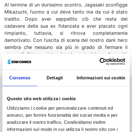
Al termine di un durissimo scontro, Jagasaki sconfigge
Mikazuchi, l’uomo a cui deve tanto ma da cui è stato
tradito. Dopo aver seppellito ciò che resta del
cadavere della sua ex fidanzata e aver placato ogni
rimpianto, tuttavia, si ritrova completamente
demotivato. Con l’uscita di scena del nostro
dark hero
sembra che nessuno sia più in grado di fermare il
piano di Nomen, intenzionato a inglobare l’umanità
intera!
Consenso
Dettagli
Informazioni sui cookie
Altri volumi della serie
Questo sito web utilizza i cookie
Utilizziamo i cookie per personalizzare contenuti ed
annunci, per fornire funzionalità dei social media e per
analizzare il nostro traffico. Condividiamo inoltre
informazioni sul modo in cui utilizza il nostro sito con i