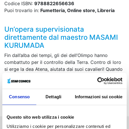
Codice ISBN:
9788822656636
Puoi trovarlo in:
Fumetteria, Online store, Libreria
Un’opera supervisionata
direttamente dal maestro MASAMI
KURUMADA
Fin dall’alba dei tempi, gli dei dell’Olimpo hanno
combattuto per il controllo della Terra. Contro di loro
si erge la dea Atena, aiutata dai suoi cavalieri! Quando
un nuovo avversario entra in scena, il futuro stesso dei
Cavalieri è in pericolo.
COLLECTOR EDITION con grande formato! Contiene
Consenso
Dettagli
Informazioni sui cookie
più di 20 pagine di imperdibili contenuti extra.
Questo sito web utilizza i cookie
Utilizziamo i cookie per personalizzare contenuti ed