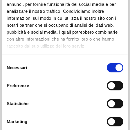
Altri volumi della serie
annunci, per fornire funzionalità dei social media e per
analizzare il nostro traffico. Condividiamo inoltre
informazioni sul modo in cui utilizza il nostro sito con i
nostri partner che si occupano di analisi dei dati web,
pubblicità e social media, i quali potrebbero combinarle
con altre informazioni che ha fornito loro o che hanno
raccolto dal suo utilizzo dei loro servizi.
Selezione
Necessari
del
consenso
Preferenze
Statistiche
I CAVALIERI DELLO ZODIACO - SAINT SEIYA:
TIME ODYSSEY n. 4
Marketing
20/10/2026