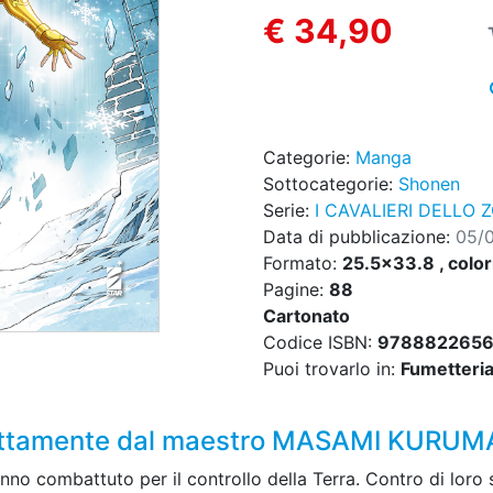
€ 34,90
Categorie:
Manga
Sottocategorie:
Shonen
Serie:
I CAVALIERI DELLO 
Data di pubblicazione:
05/
Formato:
25.5x33.8 , color
Pagine:
88
Cartonato
Codice ISBN:
978882265
Puoi trovarlo in:
Fumetteria,
irettamente dal maestro MASAMI KURU
hanno combattuto per il controllo della Terra. Contro di loro 