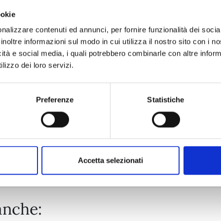
ookie
CAVALIERI DELLO ZODIACO - SAINT SEIYA: TIME ODYSSEY n
nalizzare contenuti ed annunci, per fornire funzionalità dei socia
inoltre informazioni sul modo in cui utilizza il nostro sito con i 
icità e social media, i quali potrebbero combinarle con altre inform
20/10/2026
lizzo dei loro servizi.
€ 14,90
Preferenze
Statistiche
Mostra tutto
Accetta selezionati
anche: