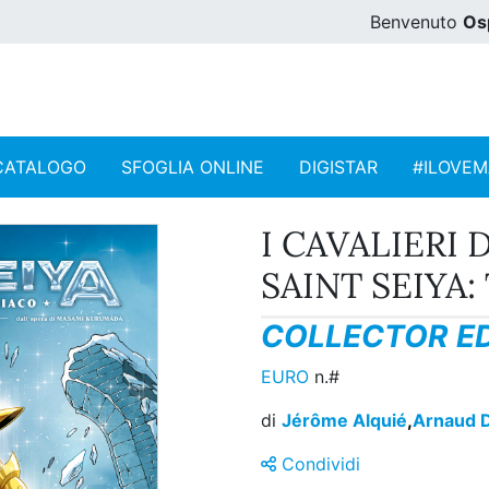
Benvenuto
Os
CATALOGO
SFOGLIA ONLINE
DIGISTAR
#ILOVE
I CAVALIERI
SAINT SEIYA:
COLLECTOR ED
EURO
n.#
di
Jérôme Alquié
,
Arnaud D
Condividi