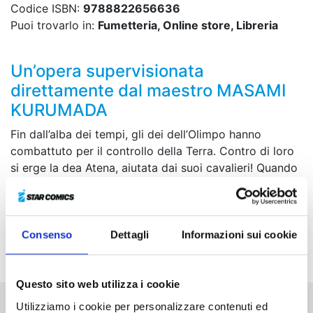
Codice ISBN:
9788822656636
Puoi trovarlo in:
Fumetteria, Online store, Libreria
Un’opera supervisionata
direttamente dal maestro MASAMI
KURUMADA
Fin dall’alba dei tempi, gli dei dell’Olimpo hanno
combattuto per il controllo della Terra. Contro di loro
si erge la dea Atena, aiutata dai suoi cavalieri! Quando
un nuovo avversario entra in scena, il futuro stesso dei
Cavalieri è in pericolo.
COLLECTOR EDITION con grande formato! Contiene
Consenso
Dettagli
Informazioni sui cookie
più di 20 pagine di imperdibili contenuti extra.
Questo sito web utilizza i cookie
Utilizziamo i cookie per personalizzare contenuti ed