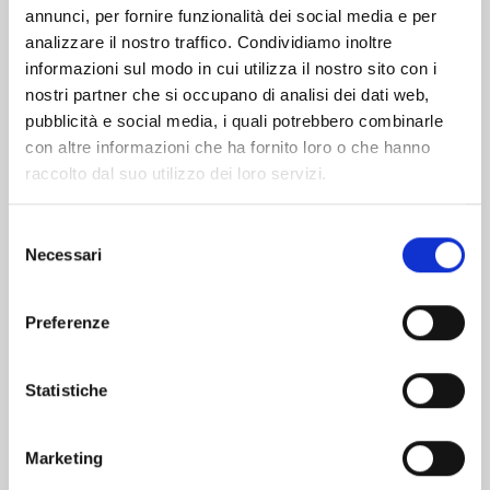
Altri volumi della serie
annunci, per fornire funzionalità dei social media e per
analizzare il nostro traffico. Condividiamo inoltre
informazioni sul modo in cui utilizza il nostro sito con i
nostri partner che si occupano di analisi dei dati web,
pubblicità e social media, i quali potrebbero combinarle
con altre informazioni che ha fornito loro o che hanno
raccolto dal suo utilizzo dei loro servizi.
Selezione
Necessari
del
consenso
Preferenze
Statistiche
I CAVALIERI DELLO ZODIACO - SAINT SEIYA:
TIME ODYSSEY n. 4
Marketing
20/10/2026