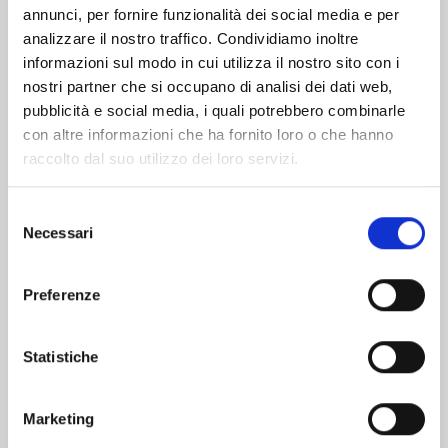
Altri volumi della serie
annunci, per fornire funzionalità dei social media e per
analizzare il nostro traffico. Condividiamo inoltre
informazioni sul modo in cui utilizza il nostro sito con i
nostri partner che si occupano di analisi dei dati web,
pubblicità e social media, i quali potrebbero combinarle
con altre informazioni che ha fornito loro o che hanno
raccolto dal suo utilizzo dei loro servizi.
Selezione
Necessari
del
consenso
Preferenze
Statistiche
I CAVALIERI DELLO ZODIACO - SAINT SEIYA:
TIME ODYSSEY n. 4
Marketing
20/10/2026