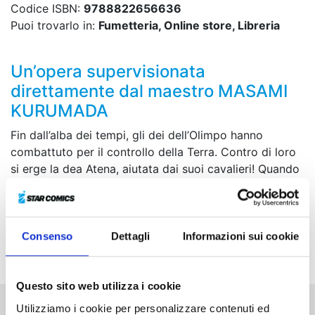
Codice ISBN:
9788822656636
Puoi trovarlo in:
Fumetteria, Online store, Libreria
Un’opera supervisionata
direttamente dal maestro MASAMI
KURUMADA
Fin dall’alba dei tempi, gli dei dell’Olimpo hanno
combattuto per il controllo della Terra. Contro di loro
si erge la dea Atena, aiutata dai suoi cavalieri! Quando
un nuovo avversario entra in scena, il futuro stesso dei
Cavalieri è in pericolo.
COLLECTOR EDITION con grande formato! Contiene
Consenso
Dettagli
Informazioni sui cookie
più di 20 pagine di imperdibili contenuti extra.
Questo sito web utilizza i cookie
Utilizziamo i cookie per personalizzare contenuti ed