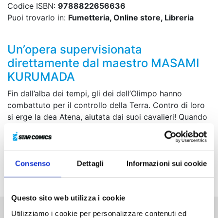
Codice ISBN:
9788822656636
Puoi trovarlo in:
Fumetteria, Online store, Libreria
Un’opera supervisionata
direttamente dal maestro MASAMI
KURUMADA
Fin dall’alba dei tempi, gli dei dell’Olimpo hanno
combattuto per il controllo della Terra. Contro di loro
si erge la dea Atena, aiutata dai suoi cavalieri! Quando
un nuovo avversario entra in scena, il futuro stesso dei
Cavalieri è in pericolo.
COLLECTOR EDITION con grande formato! Contiene
Consenso
Dettagli
Informazioni sui cookie
più di 20 pagine di imperdibili contenuti extra.
Questo sito web utilizza i cookie
Utilizziamo i cookie per personalizzare contenuti ed