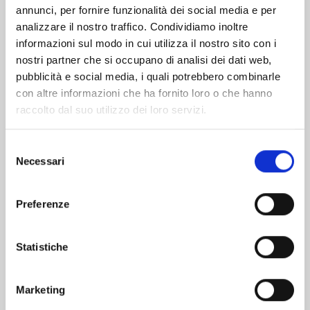
Altri volumi della serie
annunci, per fornire funzionalità dei social media e per
analizzare il nostro traffico. Condividiamo inoltre
informazioni sul modo in cui utilizza il nostro sito con i
nostri partner che si occupano di analisi dei dati web,
pubblicità e social media, i quali potrebbero combinarle
con altre informazioni che ha fornito loro o che hanno
raccolto dal suo utilizzo dei loro servizi.
Selezione
Necessari
del
consenso
Preferenze
Statistiche
I CAVALIERI DELLO ZODIACO - SAINT SEIYA:
TIME ODYSSEY n. 4
Marketing
20/10/2026