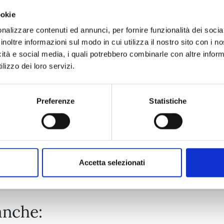
ookie
CAVALIERI DELLO ZODIACO - SAINT SEIYA: TIME ODYSSEY n
nalizzare contenuti ed annunci, per fornire funzionalità dei socia
inoltre informazioni sul modo in cui utilizza il nostro sito con i 
icità e social media, i quali potrebbero combinarle con altre inform
20/10/2026
lizzo dei loro servizi.
€ 14,90
Preferenze
Statistiche
Mostra tutto
Accetta selezionati
anche: