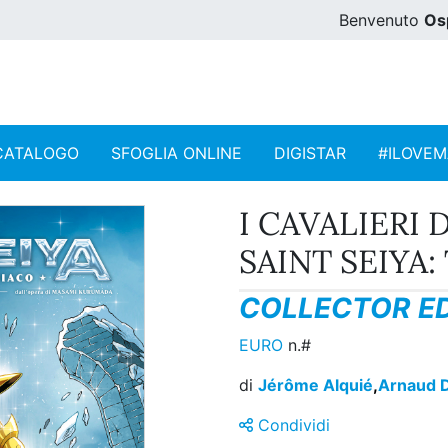
Benvenuto
Os
CATALOGO
SFOGLIA ONLINE
DIGISTAR
#ILOVE
I CAVALIERI
SAINT SEIYA:
COLLECTOR ED
EURO
n.#
di
Jérôme Alquié
,
Arnaud D
Condividi