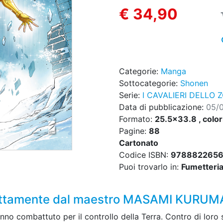
€ 34,90
Categorie:
Manga
Sottocategorie:
Shonen
Serie:
I CAVALIERI DELLO 
Data di pubblicazione:
05/
Formato:
25.5x33.8 , color
Pagine:
88
Cartonato
Codice ISBN:
978882265
Puoi trovarlo in:
Fumetteria,
irettamente dal maestro MASAMI KURU
hanno combattuto per il controllo della Terra. Contro di loro 