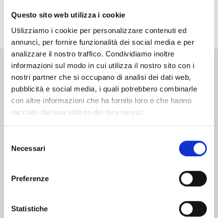
COLLECTOR EDITION con grande formato! Contiene
Questo sito web utilizza i cookie
più di 20 pagine di imperdibili contenuti extra.
Utilizziamo i cookie per personalizzare contenuti ed
annunci, per fornire funzionalità dei social media e per
analizzare il nostro traffico. Condividiamo inoltre
informazioni sul modo in cui utilizza il nostro sito con i
Altri volumi della serie
nostri partner che si occupano di analisi dei dati web,
pubblicità e social media, i quali potrebbero combinarle
con altre informazioni che ha fornito loro o che hanno
raccolto dal suo utilizzo dei loro servizi.
Selezione
Necessari
del
consenso
Preferenze
Statistiche