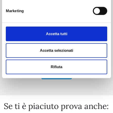
Marketing
I CAVALIERI DELLO ZODIACO - SAINT SEIYA:
TIME ODYSSEY n. 4
20/10/2026
Accetta tutti
€ 14,90
Accetta selezionati
Rifiuta
Mostra tutto
Se ti è piaciuto prova anche: