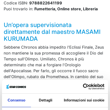
Codice ISBN:
9788822641199
Puoi trovarlo in:
Fumetteria, Online store, Libreria
Un’opera supervisionata
direttamente dal maestro MASAMI
KURUMADA
Sebbene Chronos abbia impedito l'Eclissi Finale, Zeus
non mantiene la sua promessa di accogliere il Dio del
Tempo sull'Olimpo. Umiliato, Chronos è più
determinato che mai a forgiare l'Orologio
dell'Apocalisse. Per farlo, gli occorre il fuoco sacro
dell'Olimpo, rubato da Prometheus. In cambio del suo
aiuto, il Titano prigioniero sul Monte Caucaso chiede
di essere liberato dalle sue catene. Queste catene,
però, sono le stesse dell'armatura di Andromeda,
indossata da Shun... Per raggiungere i suoi scopi,
Consenso
Dettagli
Informazioni sui cookie
Chronos dovrà svelare il loro segreto!