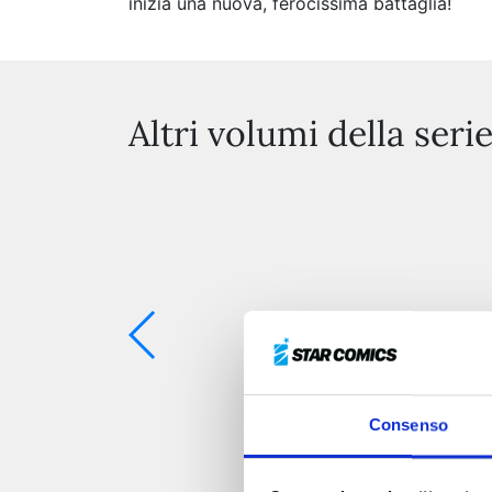
inizia una nuova, ferocissima battaglia!
Altri volumi della seri
Consenso