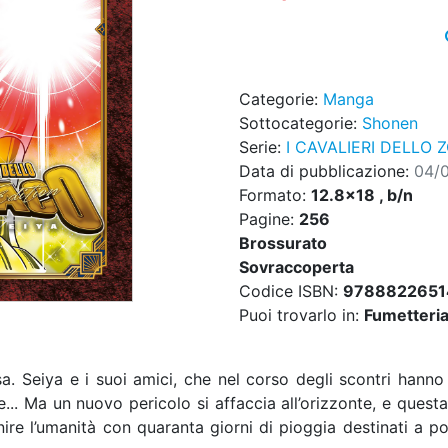
Categorie:
Manga
Sottocategorie:
Shonen
Serie:
I CAVALIERI DELLO 
Data di pubblicazione:
04/
Formato:
12.8x18 , b/n
Pagine:
256
Brossurato
Sovraccoperta
Codice ISBN:
9788822651
Puoi trovarlo in:
Fumetteria,
a. Seiya e i suoi amici, che nel corso degli scontri hanno f
... Ma un nuovo pericolo si affaccia all’orizzonte, e questa
e l’umanità con quaranta giorni di pioggia destinati a port