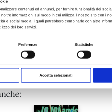
ookie
CAVALIERI DELLO ZODIACO – SAINT SEIYA FINAL EDITION n.
nalizzare contenuti ed annunci, per fornire funzionalità dei socia
inoltre informazioni sul modo in cui utilizza il nostro sito con i 
07/10/2025
icità e social media, i quali potrebbero combinarle con altre inform
lizzo dei loro servizi.
€ 7,90
Preferenze
Statistiche
Mostra tutto
Accetta selezionati
anche: