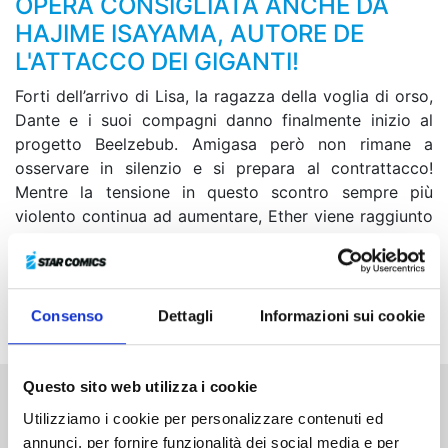
OPERA CONSIGLIATA ANCHE DA
HAJIME ISAYAMA, AUTORE DE
L'ATTACCO DEI GIGANTI!
Forti dell’arrivo di Lisa, la ragazza della voglia di orso,
Dante e i suoi compagni danno finalmente inizio al
progetto Beelzebub. Amigasa però non rimane a
osservare in silenzio e si prepara al contrattacco!
Mentre la tensione in questo scontro sempre più
violento continua ad aumentare, Ether viene raggiunto
da un messaggio inquietante che non sembra opera di
Amigasa, ma di una terza fazione sconosciuta. Si
tratterà di alleati o nemici? Ha inizio un nuovo
capitolo,
Red Fang!
Consenso
Dettagli
Informazioni sui cookie
Questo sito web utilizza i cookie
Utilizziamo i cookie per personalizzare contenuti ed
Altri volumi della serie
annunci, per fornire funzionalità dei social media e per