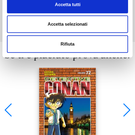
Accetta tutti
Mostra tutto
Accetta selezionati
Rifiuta
Se ti è piaciuto prova anche: