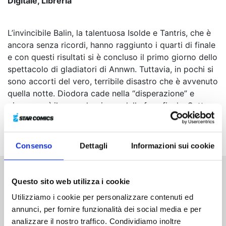
Digitale, Libreria
L’invincibile Balin, la talentuosa Isolde e Tantris, che è
ancora senza ricordi, hanno raggiunto i quarti di finale
e con questi risultati si è concluso il primo giorno dello
spettacolo di gladiatori di Annwn. Tuttavia, in pochi si
sono accorti del vero, terribile disastro che è avvenuto
quella notte. Diodora cade nella “disperazione” e
giunge così il secondo giorno della fase finale. Sotto
oscure nubi minacciose, Nasiens, Gawain e Isolde
salgono sul palco...
Consenso
Dettagli
Informazioni sui cookie
Questo sito web utilizza i cookie
Altri volumi della serie
Utilizziamo i cookie per personalizzare contenuti ed
annunci, per fornire funzionalità dei social media e per
analizzare il nostro traffico. Condividiamo inoltre