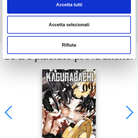
Accetta tutti
Mostra tutto
Accetta selezionati
Rifiuta
Se ti è piaciuto prova anche: