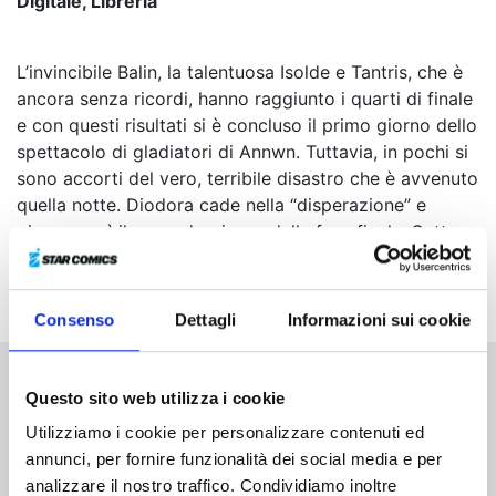
Digitale, Libreria
L’invincibile Balin, la talentuosa Isolde e Tantris, che è
ancora senza ricordi, hanno raggiunto i quarti di finale
e con questi risultati si è concluso il primo giorno dello
spettacolo di gladiatori di Annwn. Tuttavia, in pochi si
sono accorti del vero, terribile disastro che è avvenuto
quella notte. Diodora cade nella “disperazione” e
giunge così il secondo giorno della fase finale. Sotto
oscure nubi minacciose, Nasiens, Gawain e Isolde
salgono sul palco...
Consenso
Dettagli
Informazioni sui cookie
Questo sito web utilizza i cookie
Altri volumi della serie
Utilizziamo i cookie per personalizzare contenuti ed
annunci, per fornire funzionalità dei social media e per
analizzare il nostro traffico. Condividiamo inoltre