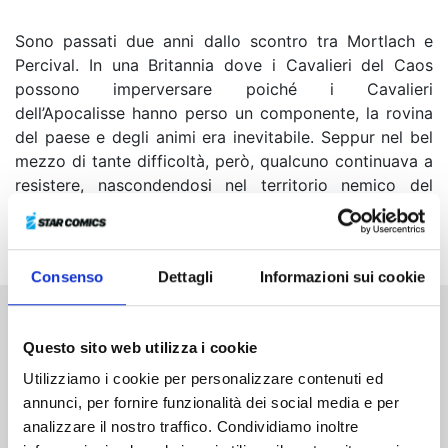
Sono passati due anni dallo scontro tra Mortlach e
Percival. In una Britannia dove i Cavalieri del Caos
possono imperversare poiché i Cavalieri
dell’Apocalisse hanno perso un componente, la rovina
del paese e degli animi era inevitabile. Seppur nel bel
mezzo di tante difficoltà, però, qualcuno continuava a
resistere, nascondendosi nel territorio nemico del
regno eterno di Camelot... Si apre il sipario sul
secondo capitolo del contrattacco!
Consenso
Dettagli
Informazioni sui cookie
Altri volumi della serie
Questo sito web utilizza i cookie
Utilizziamo i cookie per personalizzare contenuti ed
annunci, per fornire funzionalità dei social media e per
analizzare il nostro traffico. Condividiamo inoltre