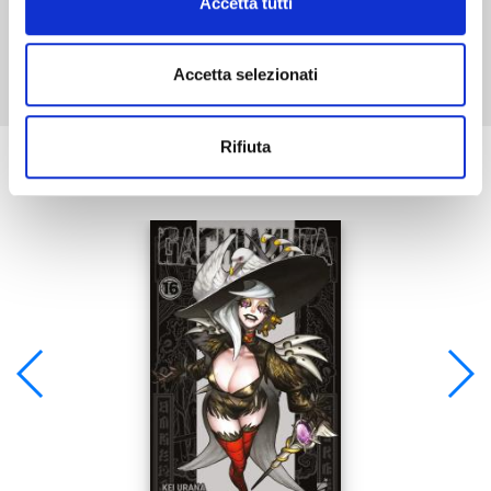
Accetta tutti
Mostra tutto
Accetta selezionati
Rifiuta
Se ti è piaciuto prova anche: