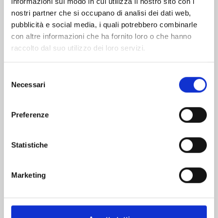
informazioni sul modo in cui utilizza il nostro sito con i
nostri partner che si occupano di analisi dei dati web,
pubblicità e social media, i quali potrebbero combinarle
con altre informazioni che ha fornito loro o che hanno
raccolto dal suo utilizzo dei loro servizi.
Selezione
Necessari
del
consenso
Preferenze
FOUR KNIGHTS OF THE APOCALYPSE n. 23
Statistiche
01/09/2026
Marketing
€ 5,90