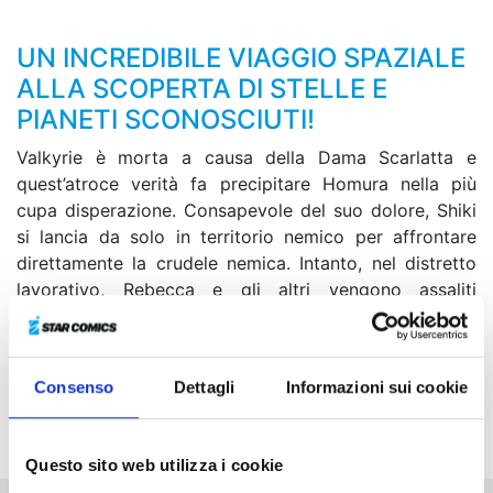
UN INCREDIBILE VIAGGIO SPAZIALE
ALLA SCOPERTA DI STELLE E
PIANETI SCONOSCIUTI!
Valkyrie è morta a causa della Dama Scarlatta e
quest’atroce verità fa precipitare Homura nella più
cupa disperazione. Consapevole del suo dolore, Shiki
si lancia da solo in territorio nemico per affrontare
direttamente la crudele nemica. Intanto, nel distretto
lavorativo, Rebecca e gli altri vengono assaliti
all’improvviso dai tre Angeli del Castigo e, come se
non bastasse, ecco intervenire anche Drakken, attratto
dal profumo dei soldi… Il pianeta Sun Jewel gronda
Consenso
Dettagli
Informazioni sui cookie
lacrime e sangue. Sarà possibile mettere la parola fine
alla sua tragica storia?
Questo sito web utilizza i cookie