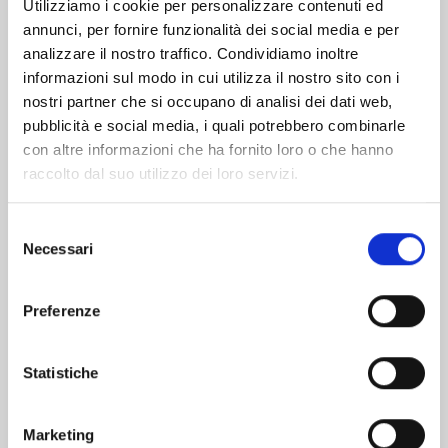
Utilizziamo i cookie per personalizzare contenuti ed
annunci, per fornire funzionalità dei social media e per
Altri volumi della serie
analizzare il nostro traffico. Condividiamo inoltre
informazioni sul modo in cui utilizza il nostro sito con i
nostri partner che si occupano di analisi dei dati web,
pubblicità e social media, i quali potrebbero combinarle
con altre informazioni che ha fornito loro o che hanno
raccolto dal suo utilizzo dei loro servizi.
Selezione
Necessari
del
consenso
Preferenze
Statistiche
EDENS ZERO n. 33
Marketing