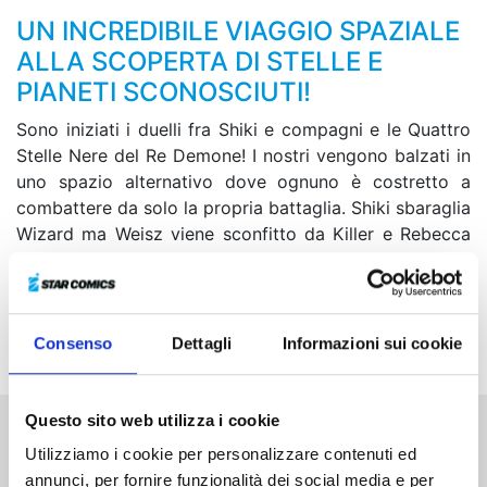
UN INCREDIBILE VIAGGIO SPAZIALE
ALLA SCOPERTA DI STELLE E
PIANETI SCONOSCIUTI!
Sono iniziati i duelli fra Shiki e compagni e le Quattro
Stelle Nere del Re Demone! I nostri vengono balzati in
uno spazio alternativo dove ognuno è costretto a
combattere da solo la propria battaglia. Shiki sbaraglia
Wizard ma Weisz viene sconfitto da Killer e Rebecca
da Clown. Nemmeno Homura riesce a competere con
la potenza di Brigandine… In tutto questo, Killer e
Clown penetrano nell’Edens Zero e la situazione rischia
di peggiorare ulteriormente!
Consenso
Dettagli
Informazioni sui cookie
Questo sito web utilizza i cookie
Altri volumi della serie
Utilizziamo i cookie per personalizzare contenuti ed
annunci, per fornire funzionalità dei social media e per