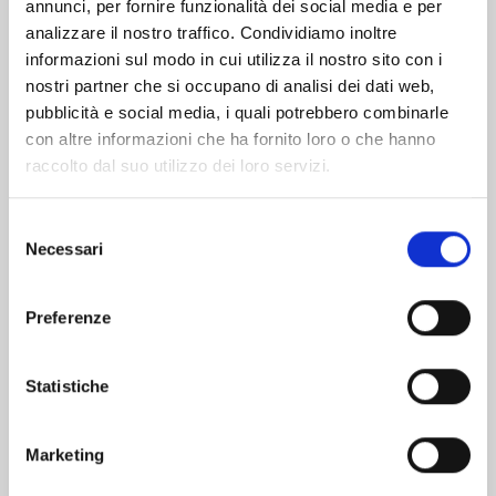
Altri volumi della serie
annunci, per fornire funzionalità dei social media e per
analizzare il nostro traffico. Condividiamo inoltre
informazioni sul modo in cui utilizza il nostro sito con i
nostri partner che si occupano di analisi dei dati web,
pubblicità e social media, i quali potrebbero combinarle
con altre informazioni che ha fornito loro o che hanno
raccolto dal suo utilizzo dei loro servizi.
Selezione
Necessari
del
consenso
Preferenze
EDENS ZERO n. 33
Statistiche
Marketing
02/06/2026