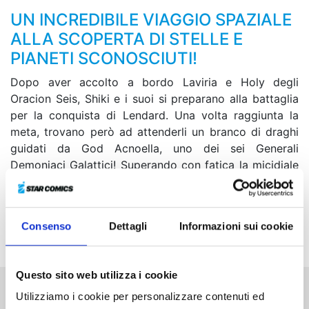
UN INCREDIBILE VIAGGIO SPAZIALE
ALLA SCOPERTA DI STELLE E
PIANETI SCONOSCIUTI!
Dopo aver accolto a bordo Laviria e Holy degli
Oracion Seis, Shiki e i suoi si preparano alla battaglia
per la conquista di Lendard. Una volta raggiunta la
meta, trovano però ad attenderli un branco di draghi
guidati da God Acnoella, uno dei sei Generali
Demoniaci Galattici! Superando con fatica la micidiale
linea di difesa, Elsie sbarca sul pianeta e incrocia le
armi direttamente con Ziggy. Nel frattempo anche
Shiki, Rebecca, Homura e Weisz sono scesi sulla
Consenso
Dettagli
Informazioni sui cookie
superficie...
Questo sito web utilizza i cookie
Utilizziamo i cookie per personalizzare contenuti ed