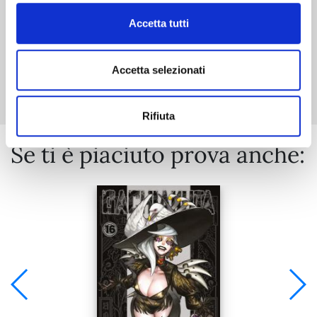
Accetta tutti
Mostra tutto
Accetta selezionati
Rifiuta
Se ti è piaciuto prova anche: