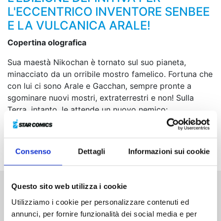
L'ECCENTRICO INVENTORE SENBEE
E LA VULCANICA ARALE!
Copertina olografica
Sua maestà Nikochan è tornato sul suo pianeta,
minacciato da un orribile mostro famelico. Fortuna che
con lui ci sono Arale e Gacchan, sempre pronte a
sgominare nuovi mostri, extraterrestri e non! Sulla
Terra, intanto, le attende un nuovo nemico:
Caramelman 4, il robottino del Dottor Mashirito!
Tuttavia, sembra essere alquanto “compatibile” con
Arale...
Consenso
Dettagli
Informazioni sui cookie
Questo sito web utilizza i cookie
Altri volumi della serie
Utilizziamo i cookie per personalizzare contenuti ed
annunci, per fornire funzionalità dei social media e per