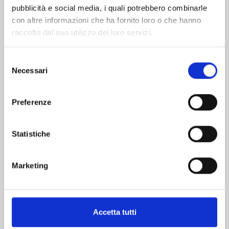
pubblicità e social media, i quali potrebbero combinarle
con altre informazioni che ha fornito loro o che hanno
raccolto dal suo utilizzo dei loro servizi.
Selezione
Necessari
del
consenso
DRAGON QUEST - THE ADVENTURE OF DAI n.
15
Preferenze
08/09/2026
Statistiche
€ 9,00
Marketing
Mostra tutto
Accetta tutti