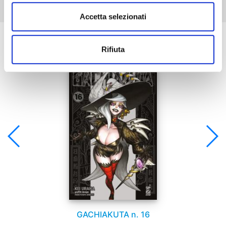
Accetta selezionati
Se ti è piaciuto prova anche:
Rifiuta
GACHIAKUTA n. 16