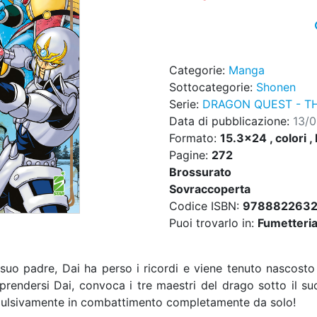
Categorie:
Manga
Sottocategorie:
Shonen
Serie:
DRAGON QUEST - T
Data di pubblicazione:
13/
Formato:
15.3x24 , colori ,
Pagine:
272
Brossurato
Sovraccoperta
Codice ISBN:
978882263
Puoi trovarlo in:
Fumetteria,
suo padre, Dai ha perso i ricordi e viene tenuto nascost
riprendersi Dai, convoca i tre maestri del drago sotto il s
pulsivamente in combattimento completamente da solo!