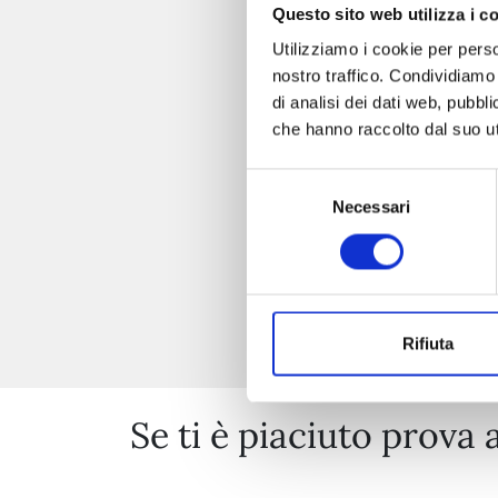
Questo sito web utilizza i c
Utilizziamo i cookie per perso
nostro traffico. Condividiamo 
di analisi dei dati web, pubbl
che hanno raccolto dal suo uti
Selezione
Necessari
del
consenso
Rifiuta
Se ti è piaciuto prova 