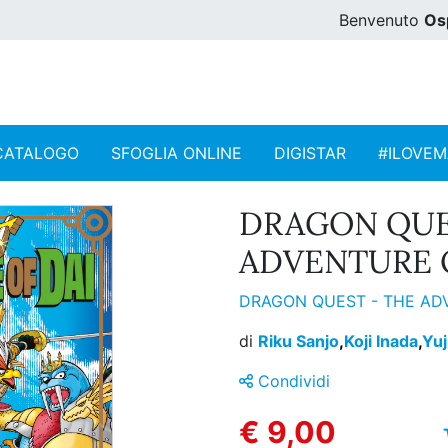
Benvenuto
Os
CATALOGO
SFOGLIA ONLINE
DIGISTAR
#ILOVE
DRAGON QUE
ADVENTURE OF
DRAGON QUEST - THE AD
di
Riku Sanjo
,
Koji Inada
,
Yuj
Condividi
€ 9,00