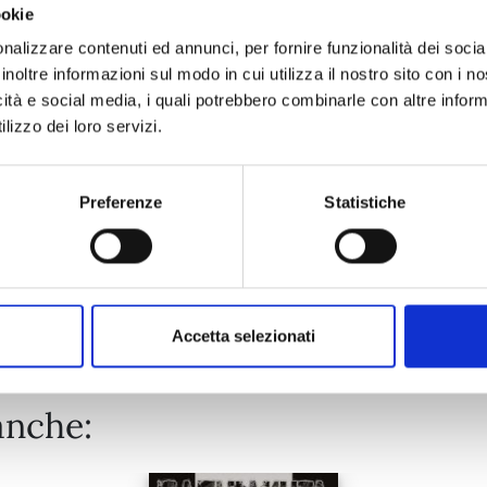
ookie
DRAGON QUEST - THE ADVENTURE OF DAI n. 15
nalizzare contenuti ed annunci, per fornire funzionalità dei socia
inoltre informazioni sul modo in cui utilizza il nostro sito con i 
icità e social media, i quali potrebbero combinarle con altre inform
08/09/2026
lizzo dei loro servizi.
€ 9,00
Preferenze
Statistiche
Mostra tutto
Accetta selezionati
anche: