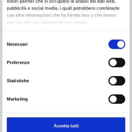
nostri partner che si occupano di analisi dei dati web,
pubblicità e social media, i quali potrebbero combinarle
con altre informazioni che ha fornito loro o che hanno
raccolto dal suo utilizzo dei loro servizi.
Selezione
Necessari
del
consenso
DRAGON QUEST - THE ADVENTURE OF DAI n.
Preferenze
15
08/09/2026
Statistiche
€ 9,00
Marketing
Accetta tutti
Mostra tutto