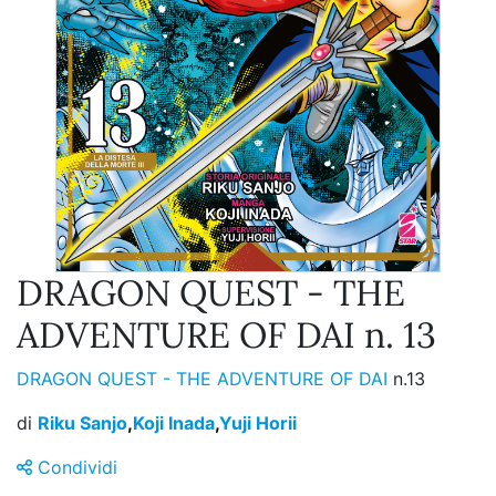
DRAGON QUEST - THE
ADVENTURE OF DAI n. 13
DRAGON QUEST - THE ADVENTURE OF DAI
n.13
di
Riku Sanjo
,
Koji Inada
,
Yuji Horii
Condividi