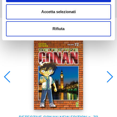
Accetta selezionati
Se ti è piaciuto prova anche:
Rifiuta