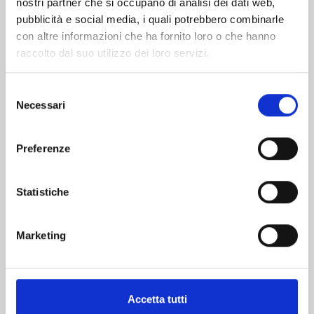
nostri partner che si occupano di analisi dei dati web,
pubblicità e social media, i quali potrebbero combinarle
con altre informazioni che ha fornito loro o che hanno
raccolto dal suo utilizzo dei loro servizi.
Selezione
Necessari
del
consenso
DRAGON QUEST - THE ADVENTURE OF DAI n.
Preferenze
15
08/09/2026
Statistiche
€ 9,00
Marketing
Accetta tutti
Mostra tutto