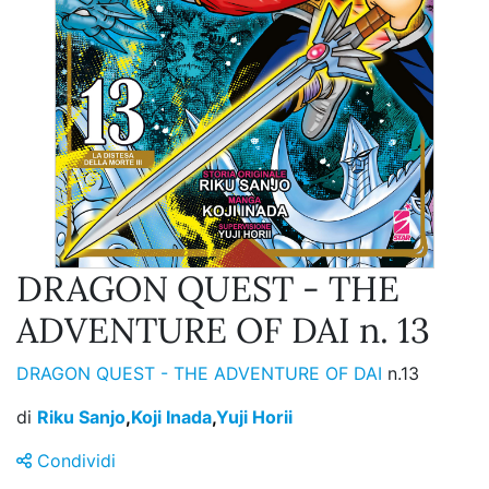
DRAGON QUEST - THE
ADVENTURE OF DAI n. 13
DRAGON QUEST - THE ADVENTURE OF DAI
n.13
di
Riku Sanjo
,
Koji Inada
,
Yuji Horii
Condividi