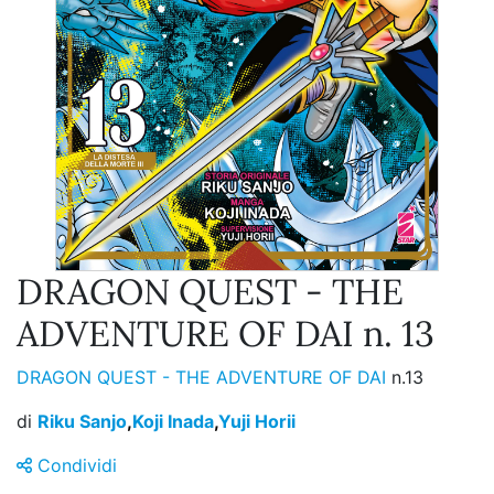
DRAGON QUEST - THE
ADVENTURE OF DAI n. 13
DRAGON QUEST - THE ADVENTURE OF DAI
n.13
di
Riku Sanjo
,
Koji Inada
,
Yuji Horii
Condividi