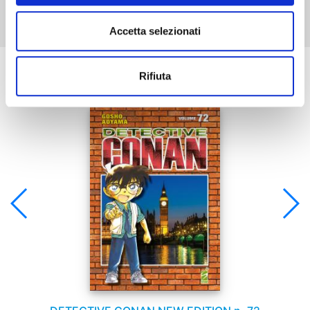
Accetta selezionati
Se ti è piaciuto prova anche:
Rifiuta