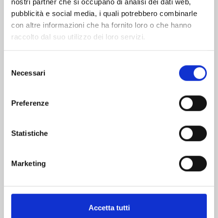
nostri partner che si occupano di analisi dei dati web,
pubblicità e social media, i quali potrebbero combinarle
con altre informazioni che ha fornito loro o che hanno
raccolto dal suo utilizzo dei loro servizi.
Selezione
Necessari
del
consenso
DRAGON QUEST - THE ADVENTURE OF DAI n.
Preferenze
15
08/09/2026
Statistiche
€ 9,00
Marketing
Accetta tutti
Mostra tutto