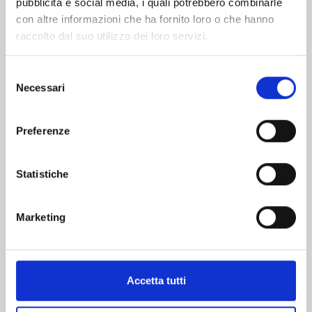
pubblicità e social media, i quali potrebbero combinarle
con altre informazioni che ha fornito loro o che hanno
raccolto dal suo utilizzo dei loro servizi.
Selezione
Necessari
del
DRAGON BALL ULTIMATE EDITION n. 33
consenso
Preferenze
28/01/2025
Statistiche
€ 15,00
Marketing
Mostra tutto
Accetta tutti