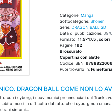
Categorie:
Manga
Sottocategorie:
Shonen
Serie:
DRAGON BALL SD
Data di pubblicazione:
09/
Formato:
11.5x17.5 , colori
Pagine:
192
Brossurato
Copertina con alette
Codice ISBN:
978882266
Puoi trovarlo in:
Fumetteria,
ONICO. DRAGON BALL COME NON LO AV
ntro con i cyborg, i nuovi nemici preannunciati dal Trunks ve
ubito messi in difficoltà dal fatto che i cyborg non emanan
trani sintomi...