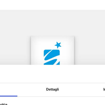
e
Dettagli
DRAGON BALL SD n. 12
ookie