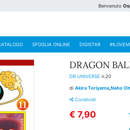
Benvenuto
Os
CATALOGO
SFOGLIA ONLINE
DIGISTAR
#ILOVE
DRAGON BALL 
DB UNIVERSE
n.20
di
Akira Toriyama
,
Naho Oh
Condividi
€ 7,90