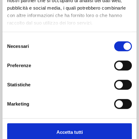
nostri partner che si occupano di analisi dei dati web,
pubblicità e social media, i quali potrebbero combinarle
con altre informazioni che ha fornito loro o che hanno
raccolto dal suo utilizzo dei loro servizi.
Selezione
Necessari
del
consenso
DR.STONE n. 27
Preferenze
VARIANT COVER EDITION
06/05/2025
Statistiche
€ 6,90
Marketing
Accetta tutti
Mostra tutto