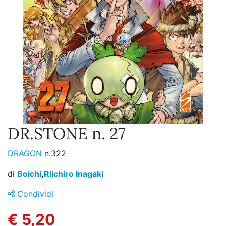
DR.STONE n. 27
DRAGON
n.322
di
Boichi
,
Riichiro Inagaki
Condividi
€ 5,20