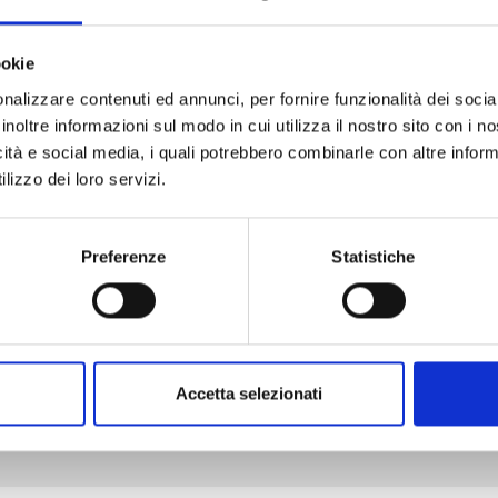
ookie
nalizzare contenuti ed annunci, per fornire funzionalità dei socia
inoltre informazioni sul modo in cui utilizza il nostro sito con i 
DR.STONE n. 27
icità e social media, i quali potrebbero combinarle con altre inform
lizzo dei loro servizi.
06/05/2025
Preferenze
Statistiche
€ 5,20
Accetta selezionati
Mostra tutto