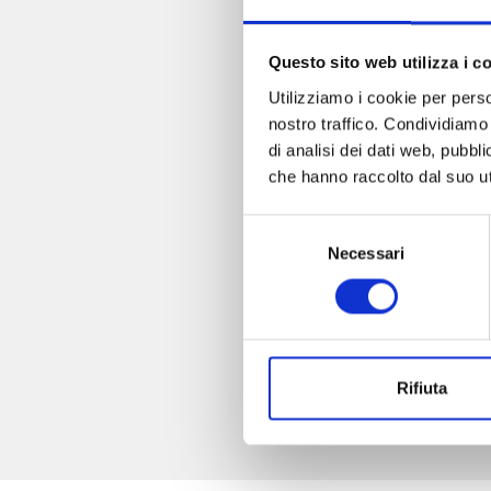
Questo sito web utilizza i c
Utilizziamo i cookie per perso
nostro traffico. Condividiamo 
di analisi dei dati web, pubbl
che hanno raccolto dal suo uti
Selezione
Necessari
del
consenso
Rifiuta