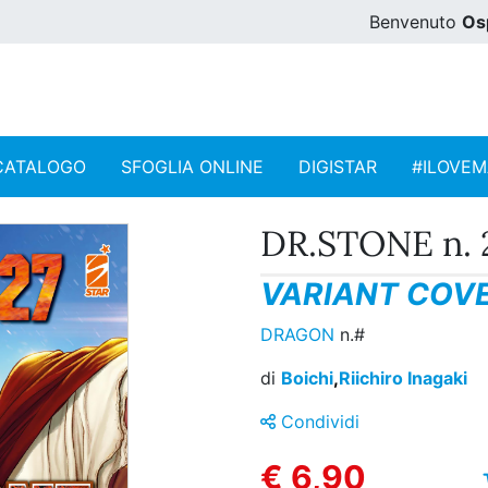
Benvenuto
Os
CATALOGO
SFOGLIA ONLINE
DIGISTAR
#ILOVE
DR.STONE n. 
VARIANT COVE
DRAGON
n.#
di
Boichi
,
Riichiro Inagaki
Condividi
€ 6,90