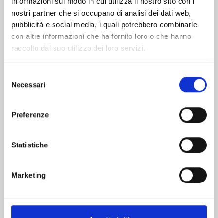
informazioni sul modo in cui utilizza il nostro sito con i
nostri partner che si occupano di analisi dei dati web,
pubblicità e social media, i quali potrebbero combinarle
con altre informazioni che ha fornito loro o che hanno
raccolto dal suo utilizzo dei loro servizi.
Selezione
Necessari
del
consenso
Preferenze
DETECTIVE CONAN NEW EDITION n. 74
Statistiche
20/10/2026
Marketing
€ 6,90