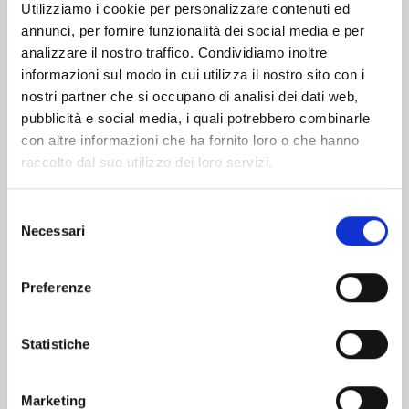
Utilizziamo i cookie per personalizzare contenuti ed
annunci, per fornire funzionalità dei social media e per
Altri volumi della serie
analizzare il nostro traffico. Condividiamo inoltre
informazioni sul modo in cui utilizza il nostro sito con i
nostri partner che si occupano di analisi dei dati web,
pubblicità e social media, i quali potrebbero combinarle
con altre informazioni che ha fornito loro o che hanno
raccolto dal suo utilizzo dei loro servizi.
Selezione
Necessari
del
consenso
Preferenze
Statistiche
CHOKING ON LOVE n. 6
Marketing