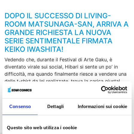
DOPO IL SUCCESSO DI LIVING-
ROOM MATSUNAGA-SAN, ARRIVA A
GRANDE RICHIESTA LA NUOVA
SERIE SENTIMENTALE FIRMATA
KEIKO IWASHITA!
Vedendo che, durante il Festival di Arte Gaku, è
diventato virale sui social, Hibari si sente un po’ in
difficoltà, ma quando finalmente riesce a vendere una
delle t-shirt da lei realizzate, trova la carica giusta!
Arriva poi l’ultimo giorno del festival... Al live della
band, per dare a Gaku il plettro che aveva
dimenticato, Hibari gli lancia la sua collana, suscitando
Consenso
Dettagli
Informazioni sui cookie
il clamore del pubblico. In quel momento, però, si
presenta Rihito e...?!
Questo sito web utilizza i cookie