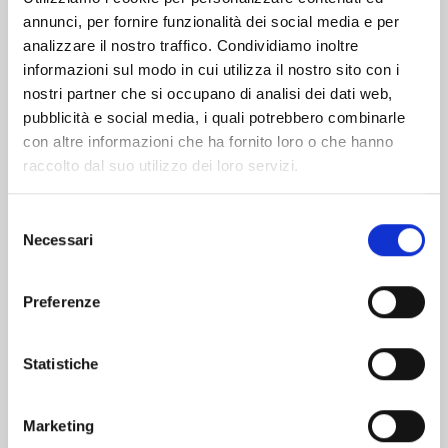
annunci, per fornire funzionalità dei social media e per
Altri volumi della serie
analizzare il nostro traffico. Condividiamo inoltre
informazioni sul modo in cui utilizza il nostro sito con i
nostri partner che si occupano di analisi dei dati web,
pubblicità e social media, i quali potrebbero combinarle
con altre informazioni che ha fornito loro o che hanno
raccolto dal suo utilizzo dei loro servizi.
Selezione
Necessari
del
consenso
Preferenze
Statistiche
CHOKING ON LOVE n. 6
Marketing
05/05/2026