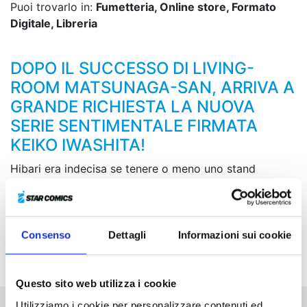
Puoi trovarlo in:
Fumetteria, Online store, Formato
Digitale, Libreria
DOPO IL SUCCESSO DI LIVING-
ROOM MATSUNAGA-SAN, ARRIVA A
GRANDE RICHIESTA LA NUOVA
SERIE SENTIMENTALE FIRMATA
KEIKO IWASHITA!
Hibari era indecisa se tenere o meno uno stand
all’importante Festival di Arte dell’Accademia, ma
grazie all’insistenza di Gaku ritrova la fiducia in se
stessa e si decide a farlo. Intanto la sua amica Airi
vorrebbe dichiararsi a Joichiro, un membro della band
Consenso
Dettagli
Informazioni sui cookie
di Gaku…
Questo sito web utilizza i cookie
Utilizziamo i cookie per personalizzare contenuti ed