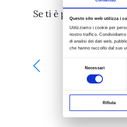
Se ti è piaciuto prova 
Questo sito web utilizza i c
Utilizziamo i cookie per perso
nostro traffico. Condividiamo 
di analisi dei dati web, pubbl
che hanno raccolto dal suo uti
Selezione
Necessari
del
consenso
Rifiuta