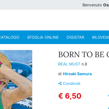
Benvenuto
Os
CATALOGO
SFOGLIA ONLINE
DIGISTAR
#ILOVE
BORN TO BE O
REAL MUST
n.9
di
Hiroaki Samura
Condividi
€ 6,50