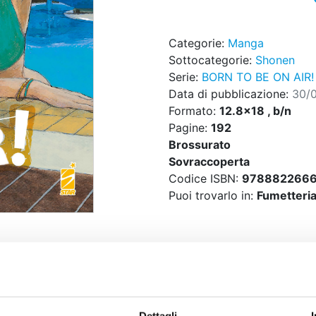
Categorie:
Manga
Sottocategorie:
Shonen
Serie:
BORN TO BE ON AIR!
Data di pubblicazione:
30/
Formato:
12.8x18 , b/n
Pagine:
192
Brossurato
Sovraccoperta
Codice ISBN:
9788822666
Puoi trovarlo in:
Fumetteria,
ù grande evento radiofonico dell’anno in Hokkaido, però è c
anche di dirottare la trasmissione di Moiwayama Radio. L
Dettagli