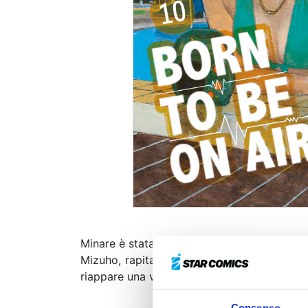
Minare è stata invitata a partecipare al pi
Mizuho, rapita da una setta che minaccia 
riappare una vecchia conoscenza di Mato...
Consenso