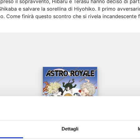
reso il sopravvento, Hibaru e Terasu hanno deciso di partec
 Shikaba e salvare la sorellina di Hiyohiko. Il primo avversar
o. Come finirà questo scontro che si rivela incandescente f
e
Dettagli