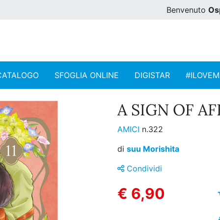
Benvenuto
Os
CATALOGO
SFOGLIA ONLINE
DIGISTAR
#ILOVE
A SIGN OF AF
AMICI
n.322
di
suu Morishita
Condividi
€ 6,90