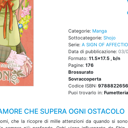
Categorie:
Manga
Sottocategorie:
Shojo
Serie:
A SIGN OF AFFECTI
Data di pubblicazione:
03/
Formato:
11.5x17.5 , b/n
Pagine:
176
Brossurato
Sovraccoperta
Codice ISBN:
978882265
Puoi trovarlo in:
Fumetteria,
’AMORE CHE SUPERA OGNI OSTACOLO
uomi, che la ricopre di mille attenzioni da quando si sono