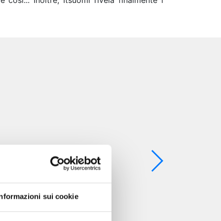
osì... Inoltre, Itsuomi rivela finalmente i
Informazioni sui cookie