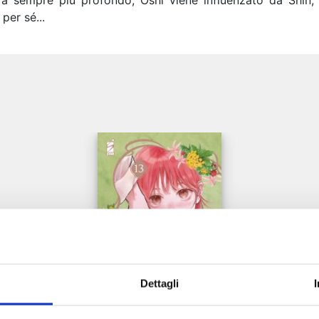
a sempre più profondo, Oshi viene influenzato da Shin, e c
per sé...
e
Dettagli